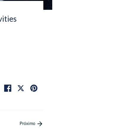
ities
Compartir
Tuitear
Hacer
pin
Próximo